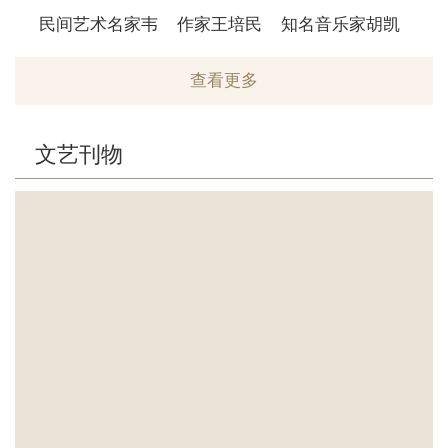
民间艺术名家韦
作家王培民
知名音乐家胡凯
史学
利熙
贤
查看更多
文艺刊物