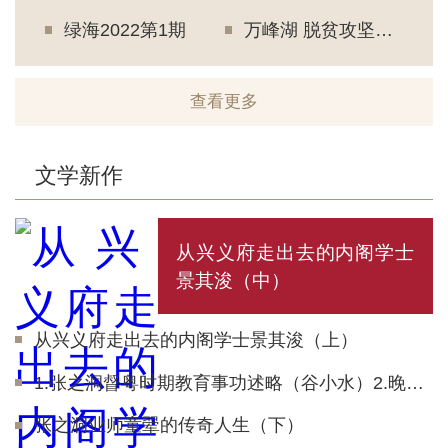
绿海2022第1期
万峰湖 脱贫攻坚安龙篇
安
查看更多
文学新作
从兴义府走出去的内阁学士
景其浚（中）
从兴义府走出去的内阁学士景其浚（上）
1.张之洞督粤时期教育事功述略（谷小水）2.晚清军事格局的变迁与张之洞（陈元）
张之洞业师童翚的传奇人生（下）