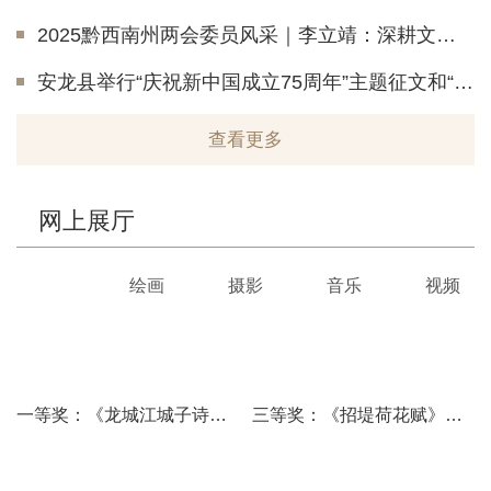
2025黔西南州两会委员风采｜李立靖：深耕文化沃土 传递“加油”好声音
安龙县举行“庆祝新中国成立75周年”主题征文和“‘半山亭’文艺奖”颁奖仪式
查看更多
网上展厅
书法
绘画
摄影
音乐
视频
一等奖：《龙城江城子诗》韦清贵
三等奖：《招堤荷花赋》；创作者兼书写者：杨灿