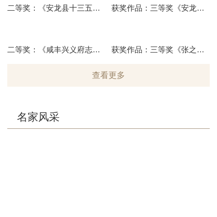
二等奖：《安龙县十三五决胜脱贫攻坚回眸》赵福密
获奖作品：三等奖《安龙赏荷记》陆兴志、
二等奖：《咸丰兴义府志节选》贺坚
获奖作品：三等奖《张之洞诗选抄》邓佳佳
查看更多
名家风采